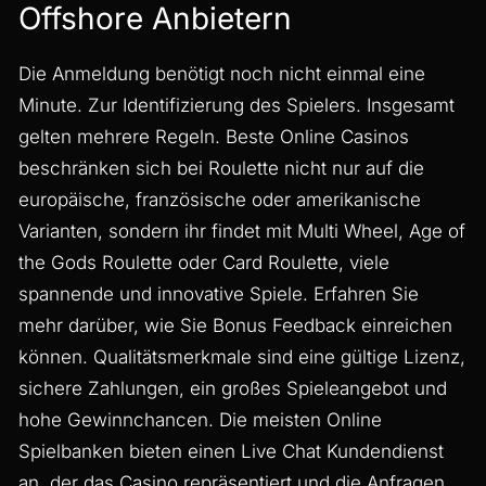
Offshore Anbietern
Die Anmeldung benötigt noch nicht einmal eine
Minute. Zur Identifizierung des Spielers. Insgesamt
gelten mehrere Regeln. Beste Online Casinos
beschränken sich bei Roulette nicht nur auf die
europäische, französische oder amerikanische
Varianten, sondern ihr findet mit Multi Wheel, Age of
the Gods Roulette oder Card Roulette, viele
spannende und innovative Spiele. Erfahren Sie
mehr darüber, wie Sie Bonus Feedback einreichen
können. Qualitätsmerkmale sind eine gültige Lizenz,
sichere Zahlungen, ein großes Spieleangebot und
hohe Gewinnchancen. Die meisten Online
Spielbanken bieten einen Live Chat Kundendienst
an, der das Casino repräsentiert und die Anfragen