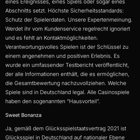
eines Ereignisses, eines Spiels oder sogar eines
Abschnitts setzt. Höchste Sicherheitsstandards:
Schutz der Spielerdaten. Unsere Expertenmeinung.
Werdet ihr vom Kundenservice regelrecht ignoriert
und es fehlt an Kontaktmöglichkeiten.
Verantwortungsvolles Spielen ist der Schlüssel zu
einem angenehmen und positiven Erlebnis. Es
wurde ein umfassender Testbericht veröffentlicht,
der alle Informationen enthält, die es ermöglichen,
die Gesamtbewertung nachzuvollziehen. Welche
Spiele sind in Deutschland legal. Alle Casinospiele
haben den sogenannten “Hausvorteil”.
Sweet Bonanza
Ja, gemäß dem Glücksspielstaatsvertrag 2021 ist
Glücksspiel in Deutschland auf nationaler Ebene