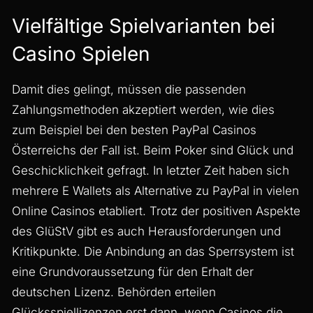
Vielfältige Spielvarianten bei
Casino Spielen
Damit dies gelingt, müssen die passenden
Zahlungsmethoden akzeptiert werden, wie dies
zum Beispiel bei den besten PayPal Casinos
Österreichs der Fall ist. Beim Poker sind Glück und
Geschicklichkeit gefragt. In letzter Zeit haben sich
mehrere E Wallets als Alternative zu PayPal in vielen
Online Casinos etabliert. Trotz der positiven Aspekte
des GlüStV gibt es auch Herausforderungen und
Kritikpunkte. Die Anbindung an das Sperrsystem ist
eine Grundvoraussetzung für den Erhalt der
deutschen Lizenz. Behörden erteilen
Glücksspiellizenzen erst dann, wenn Casinos die