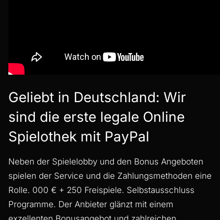
Geliebt in Deutschland: Wir
sind die erste legale Online
Spielothek mit PayPal
Neben der Spielelobby und den Bonus Angeboten
spielen der Service und die Zahlungsmethoden eine
Rolle. 000 € + 250 Freispiele. Selbstausschluss
Programme. Der Anbieter glänzt mit einem
exzellenten Bonusangebot und zahlreichen