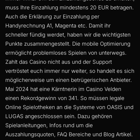
muss Ihre Einzahlung mindestens 20 EUR betragen.
Auch die Erklärung zur Einzahlung per
Handyrechnung A1, Magenta etc. Damit ihr
schneller fündig werdet, haben wir die wichtigsten
Punkte zusammengestellt. Die mobile Optimierung
ermöglicht problemloses Spielen von unterwegs.
Zahlt das Casino nicht aus und der Support
vertröstet euch immer nur weiter, so handelt es sich
möglicherweise um einen betrügerischen Anbieter.
Mai 2024 hat eine Kärntnerin im Casino Velden
einen Rekordgewinn von 341. So müssen legale
Online Spielotheken an die Systeme von OASIS und
LUGAS angeschlossen sein. Dazu gehören
Spielanleitungen, Infos rund um die
Auszahlungsquoten, FAQ Bereiche und Blog Artikel.