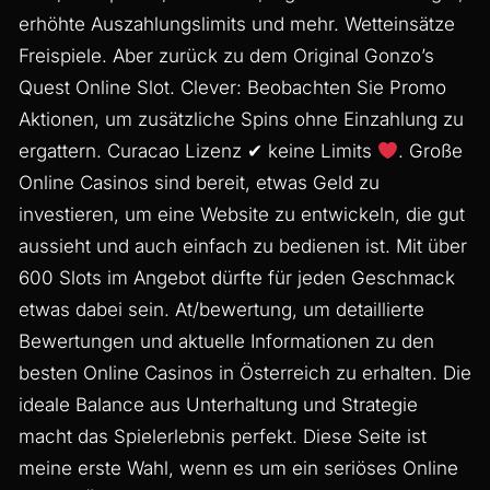
erhöhte Auszahlungslimits und mehr. Wetteinsätze
Freispiele. Aber zurück zu dem Original Gonzo’s
Quest Online Slot. Clever: Beobachten Sie Promo
Aktionen, um zusätzliche Spins ohne Einzahlung zu
ergattern. Curacao Lizenz ✔ keine Limits
. Große
Online Casinos sind bereit, etwas Geld zu
investieren, um eine Website zu entwickeln, die gut
aussieht und auch einfach zu bedienen ist. Mit über
600 Slots im Angebot dürfte für jeden Geschmack
etwas dabei sein. At/bewertung, um detaillierte
Bewertungen und aktuelle Informationen zu den
besten Online Casinos in Österreich zu erhalten. Die
ideale Balance aus Unterhaltung und Strategie
macht das Spielerlebnis perfekt. Diese Seite ist
meine erste Wahl, wenn es um ein seriöses Online