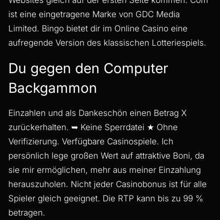
Websites gleich auf der ersten Seite kommen. Com
ist eine eingetragene Marke von GDC Media
Limited. Bingo bietet dir im Online Casino eine
aufregende Version des klassischen Lotteriespiels.
Du gegen den Computer
Backgammon
Einzahlen und als Dankeschön einen Betrag X
zurückerhalten. ➥ Keine Sperrdatei ★ Ohne
Verifizierung. Verfügbare Casinospiele. Ich
persönlich lege großen Wert auf attraktive Boni, da
sie mir ermöglichen, mehr aus meiner Einzahlung
herauszuholen. Nicht jeder Casinobonus ist für alle
Spieler gleich geeignet. Die RTP kann bis zu 99 %
betragen.