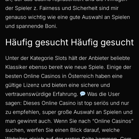
der Spieler z. Fairness und Sicherheit sind mir
genauso wichtig wie eine gute Auswahl an Spielen
und spannende Boni.
Häufig gesucht Häufig gesucht
Unter der Kategorie Slots hält der Anbieter beliebte
Klassiker ebenso bereit wie neue Spiele. Einige der
besten Online Casinos in Österreich haben eine
gültige Lizenz und bieten eine sichere und
vertrauenswürdige Erfahrung.
Was die User
sagen: Dieses Online Casino ist top seriös und nur
zu empfehlen, super große Auswahl an Spielen und
man gewinnt auch. Wenn Sie nach “Online Casinos”
suchen, werfen Sie einen Blick darauf, welche